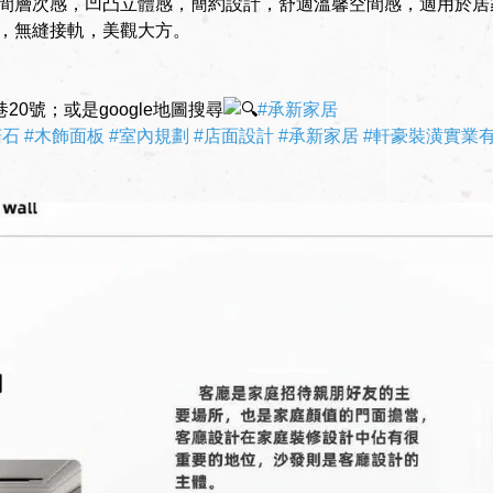
間層次感，凹凸立體感，簡約設計，舒適溫馨空間感，適用於居
，無縫接軌，美觀大方。
0號；或是google地圖搜尋
#承新家居
菇石
#木飾面板
#室內規劃
#店面設計
#承新家居
#軒豪裝潢實業