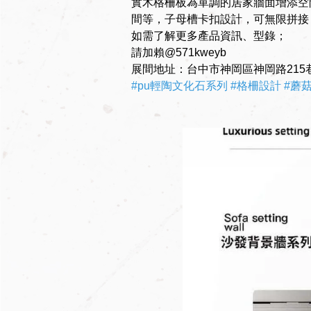
實木格柵板為單調的居家牆面增添空
間等，子母槽卡扣設計，可無限拼接
如需了解更多產品資訊、型錄；
請加賴@571kweyb
展間地址：台中市神岡區神岡路215巷2
#pu輕陶文化石系列
#格柵設計
#蘑